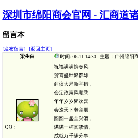
深圳市绵阳商会官网 - 汇商道
留言本
[发布留言]
[返回主页]
梁生白
时间: 06-11 14:30 主题：广州绵阳
祝福满满携春风
贺喜盛世聚群雄
商议大局新举措，
会定政策风顺乘
年年岁岁皆欢喜
会逢天下老宾朋。
圆圆一盏全兴酒，
QQ：
满满一杯真挚情。
成就万千缘分事。