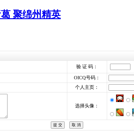
诸葛 聚绵州精英
验 证 码：
OICQ号码：
个人主页：
选择头像：