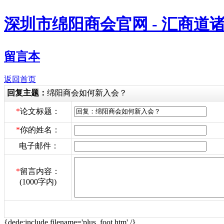
深圳市绵阳商会官网 - 汇商道
留言本
返回首页
回复主题：
绵阳商会如何新入会？
*
论文标题：
*
你的姓名：
电子邮件：
*
留言内容：
(1000字内)
{dede:include filename='plus_foot.htm' /}