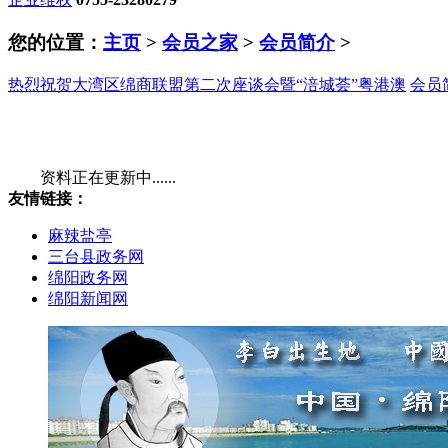
您的位置：
主页
>
会员之家
>
会员简介
>
热烈祝贺大湾区绵商联盟第二次座谈会暨“涪城荟”粤港澳
会员
资料正在更新中......
友情链接：
麻辣盐亭
三台县政务网
绵阳政务网
绵阳新闻网