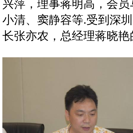
兴萍，理事蒋明高，会员
小清、窦静容等.受到深
长张亦农，总经理蒋晓艳