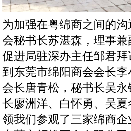
为加强在粤绵商之间的沟通
会秘书长苏湛森，理事兼
促进局驻深办主任邹君拜
到东莞市绵阳商会会长李
会长唐青松，秘书长吴永
长廖洲洋、白怀勇、吴夏
领我们参观了三家绵商企